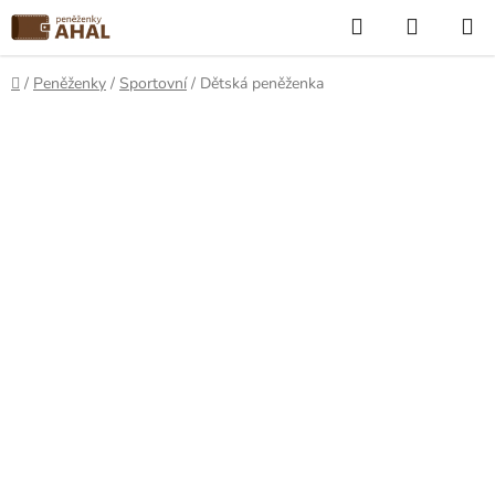
Přejít
Hledat
NÁKUP
na
KOŠÍK
obsah
Domů
/
Peněženky
/
Sportovní
/
Dětská peněženka