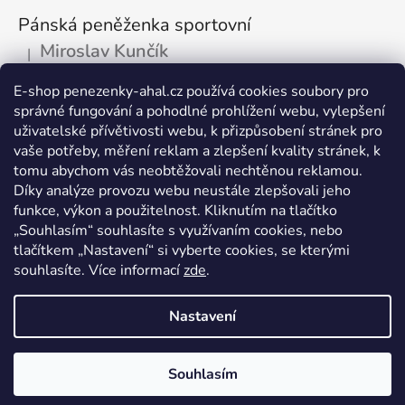
Pánská peněženka sportovní
Miroslav Kunčík
|
Hodnocení produktu je 5 z 5 hvězdiček.
OK
E-shop penezenky-ahal.cz používá cookies soubory pro
správné fungování a pohodlné prohlížení webu, vylepšení
Kožená dokladovka tmavá
uživatelské přívětivosti webu, k přizpůsobení stránek pro
Vlastimil Šajtar
vaše potřeby, měření reklam a zlepšení kvality stránek, k
|
Hodnocení produktu je 5 z 5 hvězdiček.
tomu abychom vás neobtěžovali nechtěnou reklamou.
Spokojený ,rychle a spolehlivě
Díky analýze provozu webu neustále zlepšovali jeho
funkce, výkon a použitelnost. Kliknutím na tlačítko
Kožená peněženka na drobné mince
„Souhlasím“ souhlasíte s využívaním cookies, nebo
tlačítkem „Nastavení“ si vyberte cookies, se kterými
Katarína Kutlíková
|
Hodnocení produktu je 5 z 5 hvězdiček.
souhlasíte. Více informací
zde
.
Pekná kapsička na drobnosti.
Nastavení
Vytvořil Shoptet
Souhlasím
Copyright 2026
peněženky AHAL
. Všechna práva
vyhrazena.
Upravit nastavení cookies