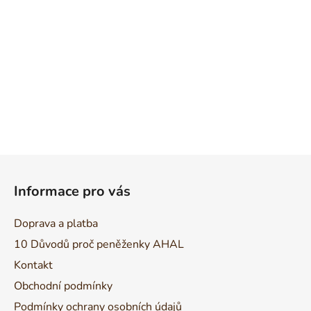
Z
á
Informace pro vás
p
a
Doprava a platba
t
10 Důvodů proč peněženky AHAL
í
Kontakt
Obchodní podmínky
Podmínky ochrany osobních údajů