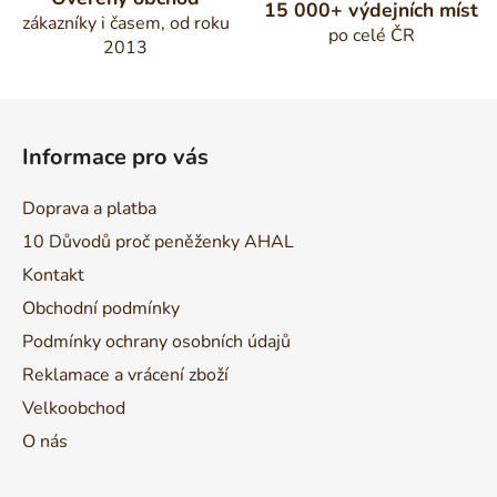
15 000+ výdejních míst
zákazníky i časem, od roku
po celé ČR
2013
Z
á
Informace pro vás
p
a
Doprava a platba
t
10 Důvodů proč peněženky AHAL
í
Kontakt
Obchodní podmínky
Podmínky ochrany osobních údajů
Reklamace a vrácení zboží
Velkoobchod
O nás