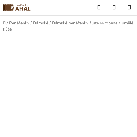
Přejít
Hledat
NÁKUP
na
KOŠÍK
obsah
Domů
/
Peněženky
/
Dámské
/
Dámské peněženky žluté vyrobené z umělé
kůže