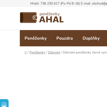
Přejít
na
obsah
Peněženky
Pouzdra
Doplňky
Domů
/
Peněženky
/
Dámské
/
Dámské peněženky černé vyro