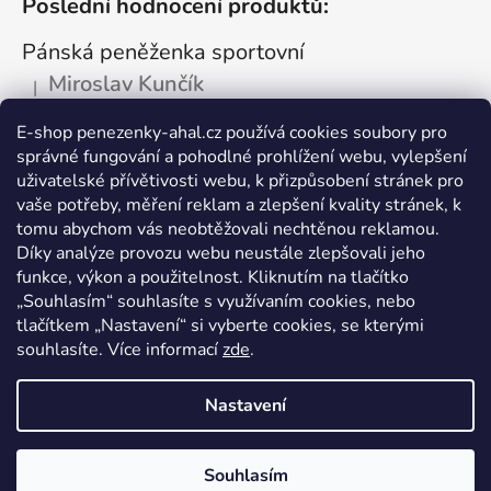
Poslední hodnocení produktů:
Pánská peněženka sportovní
Miroslav Kunčík
|
Hodnocení produktu je 5 z 5 hvězdiček.
OK
E-shop penezenky-ahal.cz používá cookies soubory pro
správné fungování a pohodlné prohlížení webu, vylepšení
Kožená dokladovka tmavá
uživatelské přívětivosti webu, k přizpůsobení stránek pro
Vlastimil Šajtar
vaše potřeby, měření reklam a zlepšení kvality stránek, k
|
Hodnocení produktu je 5 z 5 hvězdiček.
tomu abychom vás neobtěžovali nechtěnou reklamou.
Spokojený ,rychle a spolehlivě
Díky analýze provozu webu neustále zlepšovali jeho
funkce, výkon a použitelnost. Kliknutím na tlačítko
Kožená peněženka na drobné mince
„Souhlasím“ souhlasíte s využívaním cookies, nebo
tlačítkem „Nastavení“ si vyberte cookies, se kterými
Katarína Kutlíková
|
Hodnocení produktu je 5 z 5 hvězdiček.
souhlasíte. Více informací
zde
.
Pekná kapsička na drobnosti.
Nastavení
Vytvořil Shoptet
Souhlasím
Copyright 2026
peněženky AHAL
. Všechna práva