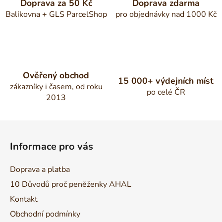
Doprava za 50 Kč
Doprava zdarma
Balíkovna + GLS ParcelShop
pro objednávky nad 1000 Kč
Ověřený obchod
15 000+ výdejních míst
zákazníky i časem, od roku
po celé ČR
2013
Z
á
Informace pro vás
p
a
Doprava a platba
t
10 Důvodů proč peněženky AHAL
í
Kontakt
Obchodní podmínky