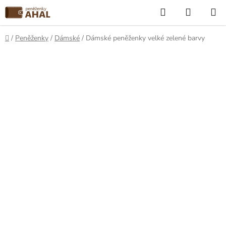
Přejít
Hledat
NÁKUP
na
KOŠÍK
obsah
Domů
/
Peněženky
/
Dámské
/
Dámské peněženky velké zelené barvy