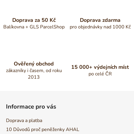
Doprava za 50 Kč
Doprava zdarma
Balíkovna + GLS ParcelShop
pro objednávky nad 1000 Kč
Ověřený obchod
15 000+ výdejních míst
zákazníky i časem, od roku
po celé ČR
2013
Z
á
Informace pro vás
p
a
Doprava a platba
t
10 Důvodů proč peněženky AHAL
í