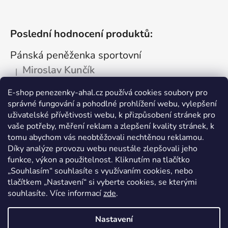
Poslední hodnocení produktů:
Pánská peněženka sportovní
Miroslav Kunčík
|
Hodnocení produktu je 5 z 5 hvězdiček.
OK
E-shop penezenky-ahal.cz používá cookies soubory pro
správné fungování a pohodlné prohlížení webu, vylepšení
Kožená dokladovka tmavá
uživatelské přívětivosti webu, k přizpůsobení stránek pro
Vlastimil Šajtar
vaše potřeby, měření reklam a zlepšení kvality stránek, k
|
Hodnocení produktu je 5 z 5 hvězdiček.
tomu abychom vás neobtěžovali nechtěnou reklamou.
Spokojený ,rychle a spolehlivě
Díky analýze provozu webu neustále zlepšovali jeho
funkce, výkon a použitelnost. Kliknutím na tlačítko
Kožená peněženka na drobné mince
„Souhlasím“ souhlasíte s využívaním cookies, nebo
tlačítkem „Nastavení“ si vyberte cookies, se kterými
Katarína Kutlíková
|
Hodnocení produktu je 5 z 5 hvězdiček.
souhlasíte. Více informací
zde
.
Pekná kapsička na drobnosti.
Nastavení