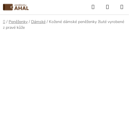
Přejít
Hledat
NÁKUP
na
KOŠÍK
obsah
Domů
/
Peněženky
/
Dámské
/
Kožené dámské peněženky žluté vyrobené
z pravé kůže