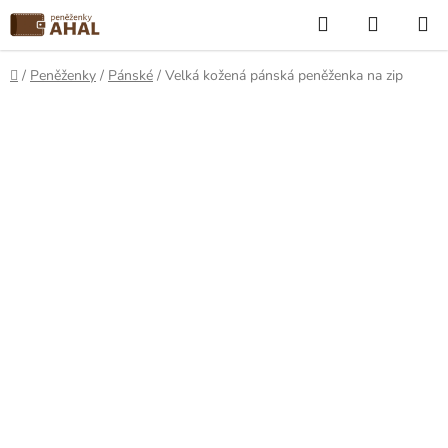
Přejít
Hledat
NÁKUP
na
KOŠÍK
obsah
Domů
/
Peněženky
/
Pánské
/
Velká kožená pánská peněženka na zip