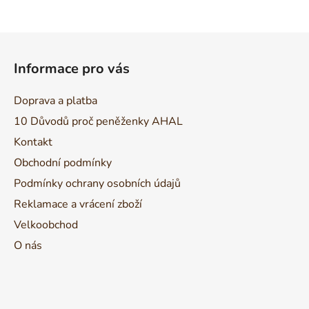
Z
á
Informace pro vás
p
a
Doprava a platba
t
10 Důvodů proč peněženky AHAL
í
Kontakt
Obchodní podmínky
Podmínky ochrany osobních údajů
Reklamace a vrácení zboží
Velkoobchod
O nás